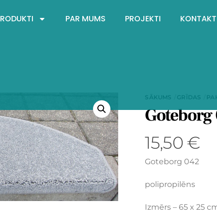
PRODUKTI
PAR MUMS
PROJEKTI
KONTAKT
SĀKUMS
GRĪDAS
PA
Goteborg
15,50
€
Goteborg 042
polipropilēns
Izmērs – 65 x 25 c