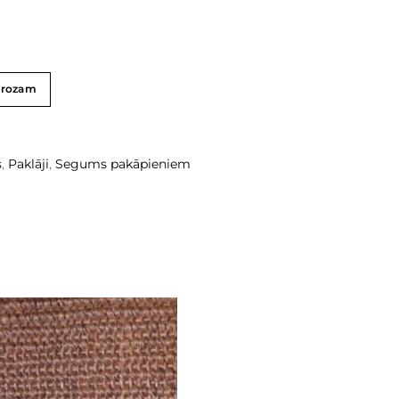
grozam
s
,
Paklāji
,
Segums pakāpieniem