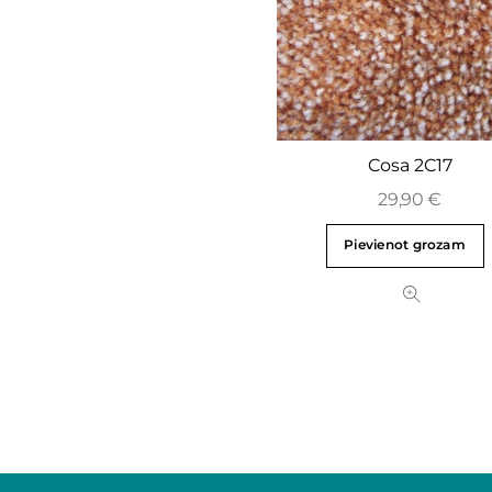
Cosa 2C17
29,90
€
Pievienot grozam