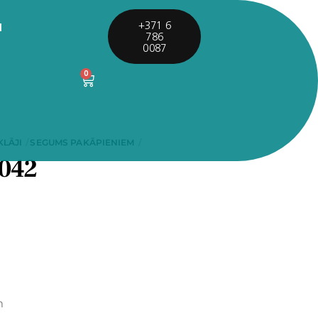
I
+371 6
786
0087
0
KLĀJI
SEGUMS PAKĀPIENIEM
 042
m