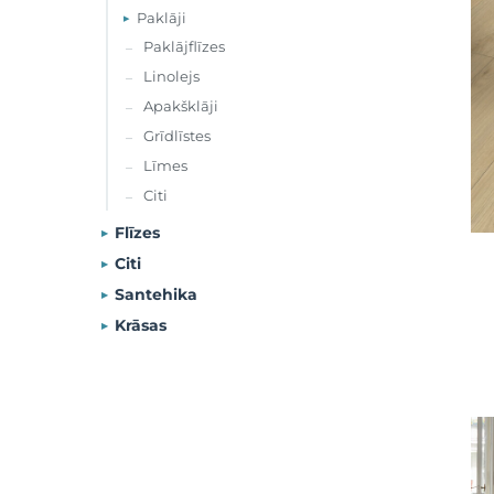
Paklāji
▸
Paklājflīzes
–
Linolejs
–
Apakšklāji
–
Grīdlīstes
–
Līmes
–
Citi
–
Flīzes
▸
Citi
▸
Santehika
▸
Krāsas
▸