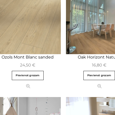
Ozols Mont Blanc sanded
Oak Horizont Natu
24,50
€
16,80
€
Pievienot grozam
Pievienot grozam