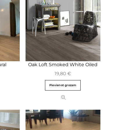
ral
Oak Loft Smoked White Oiled
19,80
€
Pievienot grozam