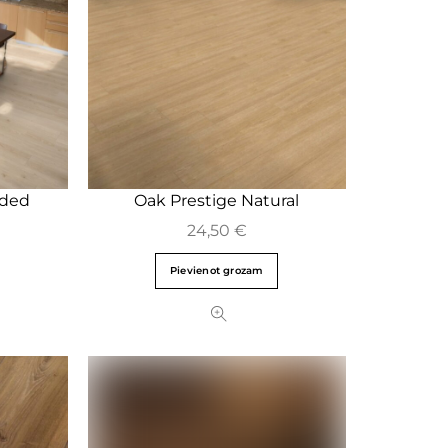
nded
Oak Prestige Natural
24,50
€
Pievienot grozam