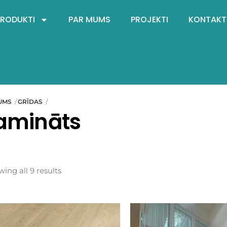
PRODUKTI
PAR MUMS
PROJEKTI
KONTAKT
UMS
GRĪDAS
amināts
ing all 9 results