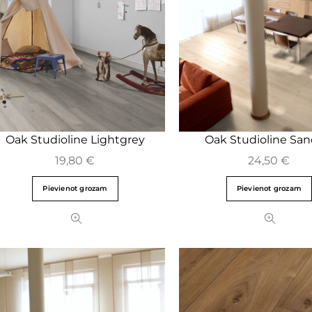
Oak Studioline Lightgrey
Oak Studioline Sa
19,80
€
24,50
€
Pievienot grozam
Pievienot grozam