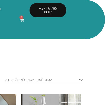
I
+371 6 786
0087
0