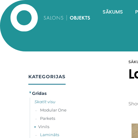
SĀKUMS
SĀK
L
KATEGORIJAS
Grīdas
▸
Skatīt visu
Show
Modular One
–
Parkets
–
Vinils
▸
Lamināts
–