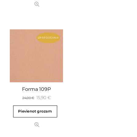
IZPĀRDOŠANA!
Forma 109P
15,90
€
24,00
€
Pievienot grozam