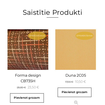
Saistītie Produkti
IZPĀRDOŠANA!
IZPĀRDOŠANA!
Forma design
Duna 2C05
CB735H
10,50
€
17,00
€
23,50
€
28,80
€
Pievienot grozam
Pievienot grozam