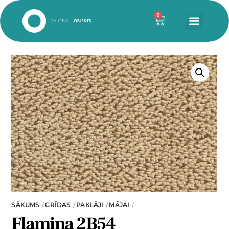
0
SĀKUMS
GRĪDAS
PAKLĀJI
MĀJAI
Flamina 2B54