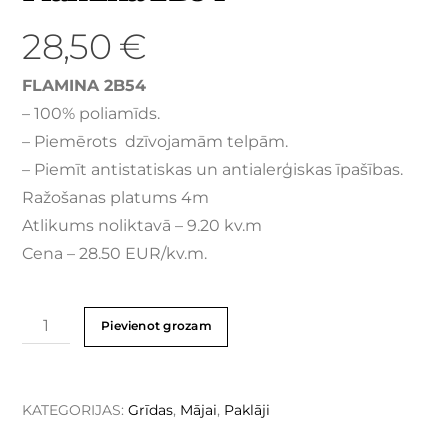
28,50
€
FLAMINA 2B54
– 100% poliamīds.
– Piemērots dzīvojamām telpām.
– Piemīt antistatiskas un antialerģiskas īpašības.
Ražošanas platums 4m
Atlikums noliktavā – 9.20 kv.m
Cena – 28.50 EUR/kv.m.
Pievienot grozam
KATEGORIJAS:
Grīdas
,
Mājai
,
Paklāji