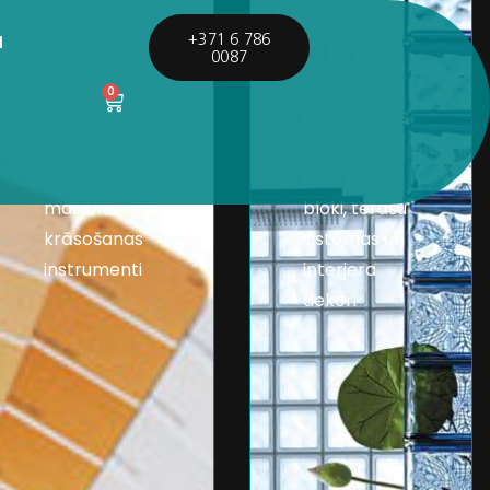
I
+371 6 786
KRĀSAS
CITI
0087
DYRUP
Sienu
0
krāsas,
aizsardzības
OSMO eļļas,
materiāli
NCS uzskates
SPM, stikla
materiāli un
bloki, terašu
krāsošanas
sistēmas un
instrumenti
interjera
dekori