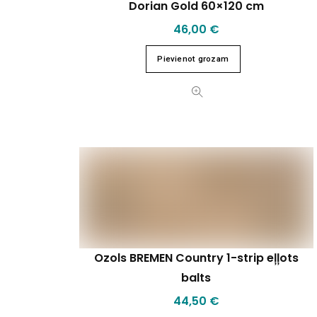
Dorian Gold 60×120 cm
46,00
€
Pievienot grozam
Ozols BREMEN Country 1-strip eļļots
balts
44,50
€