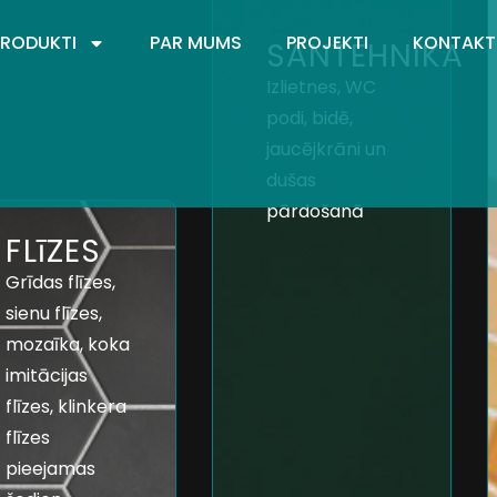
PRODUKTI
PAR MUMS
PROJEKTI
KONTAKT
SANTEHNIKA
Izlietnes, WC
podi, bidē,
jaucējkrāni un
dušas
pārdošanā
FLīZES
Grīdas flīzes,
sienu flīzes,
mozaīka, koka
imitācijas
flīzes, klinkera
flīzes
pieejamas