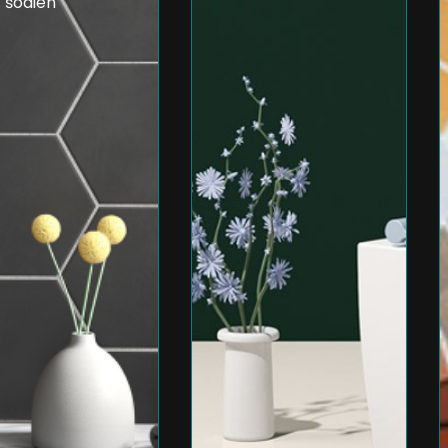
šodien