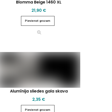
Blomma Beige 1460 XL
21,90
€
Pievienot grozam
Alumīnija sliedes gala skava
2,35
€
Pievienot grozam