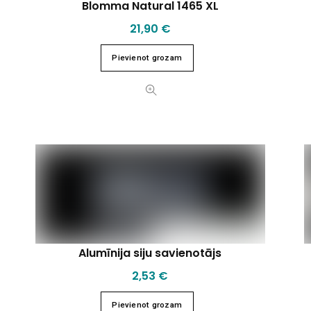
Blomma Natural 1465 XL
21,90
€
Pievienot grozam
Alumīnija siju savienotājs
2,53
€
Pievienot grozam