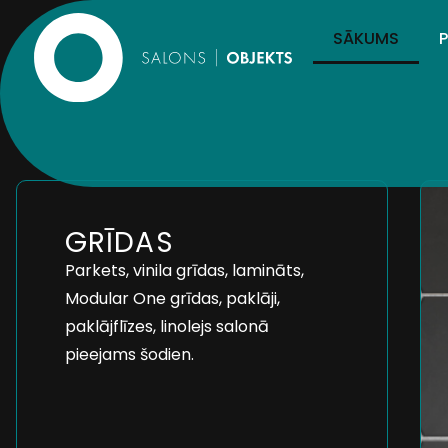
SĀKUMS
GRĪDAS
Parkets, vinila grīdas, lamināts,
Modular One grīdas, paklāji,
paklājflīzes, linolejs salonā
pieejams šodien.