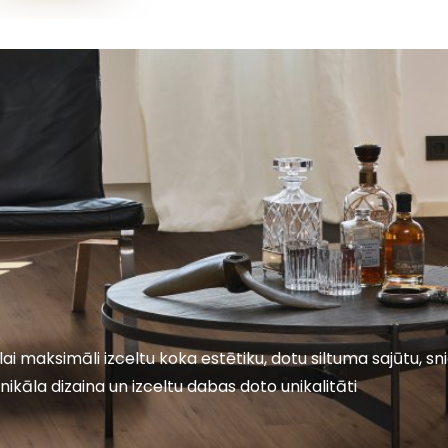
lai maksimāli izceltu koka estētiku, dotu siltuma sajūtu, 
nikāla dizaina un izceltu dabas doto unikalitāti