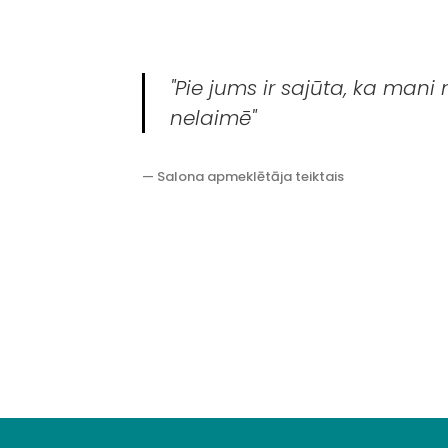
"Pie jums ir sajūta, ka man
nelaimē"
— Salona apmeklētāja teiktais