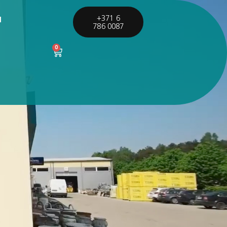
I
+371 6
786 0087
0