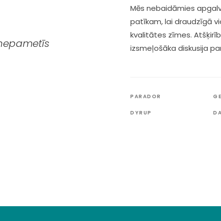
Mēs nebaidāmies apgalvot
patīkam, lai draudzīgā 
kvalitātes zīmes. Atšķirī
i nepametīs
izsmeļošāka diskusija p
PARADOR
G
DYRUP
D