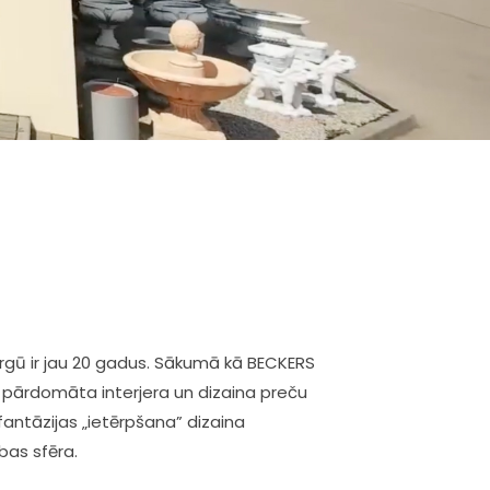
tirgū ir jau 20 gadus. Sākumā kā BECKERS
kā pārdomāta interjera un dizaina preču
 fantāzijas „ietērpšana” dizaina
bas sfēra.