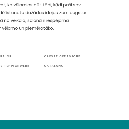
, ka vēlamies būt tādi, kādi paši sev
vidē īstenotu dažādas idejas zem augstas
bā no veikala, salonā ir iespējama
ar vēlamo un piemērotāko.
ERFLOR
CAESAR CERAMICHE
AS TEPPICHWERK
CATALANO