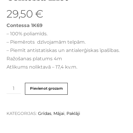
29,50
€
Contessa 1K69
– 100% poliamīds.
– Piemērots dzīvojamām telpām.
– Piemīt antistatiskas un antialerģiskas īpašības.
Ražošanas platums 4m
Atlikums noliktavā – 17,4 kv.m.
Pievienot grozam
KATEGORIJAS:
Grīdas
,
Mājai
,
Paklāji