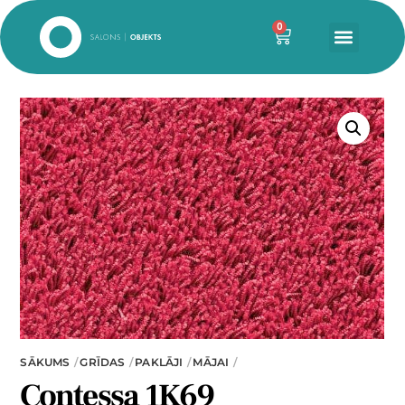
0
SĀKUMS
GRĪDAS
PAKLĀJI
MĀJAI
Contessa 1K69