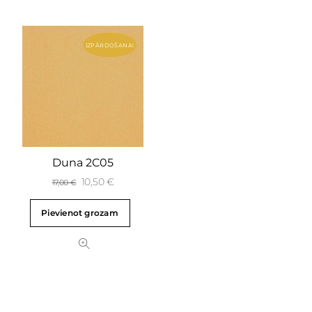
IZPĀRDOŠANA!
Duna 2C05
10,50
€
17,00
€
Pievienot grozam