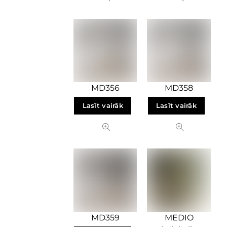
MD356
MD358
Lasīt vairāk
Lasīt vairāk
MD359
MEDIO