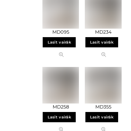
MD095
MD234
Lasīt vairāk
Lasīt vairāk
MD258
MD355
Lasīt vairāk
Lasīt vairāk