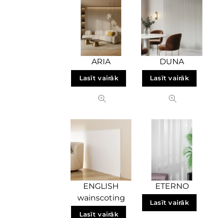
Moldingi
(0)
Sienu aizsardzība SPM
(23)
Stikla bloki
(15)
ARIA
DUNA
Terašu sistēma
(23)
Lasīt vairāk
Lasīt vairāk
ENGLISH
ETERNO
wainscoting
Lasīt vairāk
Lasīt vairāk