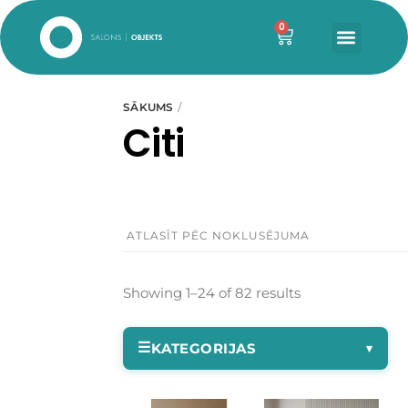
0
SĀKUMS
Citi
Produktu kategorijas
Interjera dekori
(21)
Showing 1–24 of 82 results
3D paneļi
(10)
☰
KATEGORIJAS
▾
Grīdlīstes
(11)
Karnīzes
(0)