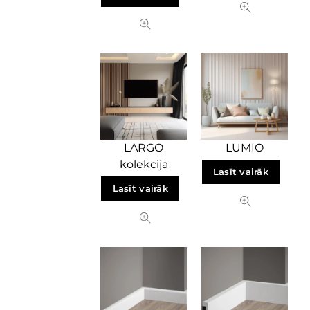
LARGO
LUMIO
kolekcija
Lasīt vairāk
Lasīt vairāk