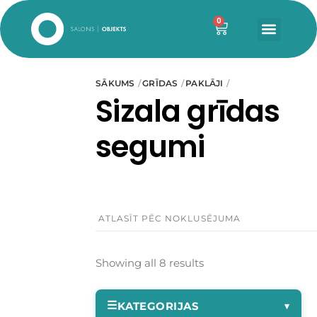
0
SĀKUMS
GRĪDAS
PAKLĀJI
Sizala grīdas
segumi
Showing all 8 results
☰
KATEGORIJAS
▾