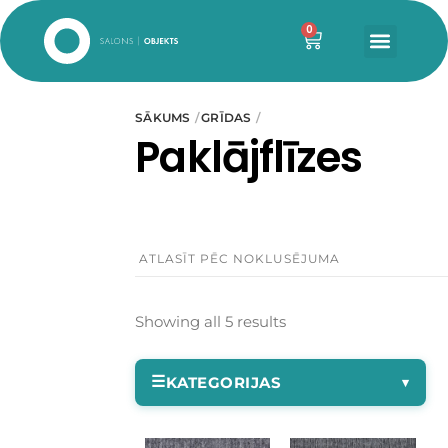
0
SĀKUMS
GRĪDAS
Paklājflīzes
Showing all 5 results
☰
KATEGORIJAS
▾