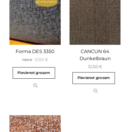
IZPĀRDOŠANA!
Forma DES 3350
CANCUN 64
Dunkelbraun
12,50
€
17,00
€
32,50
€
Pievienot grozam
Pievienot grozam