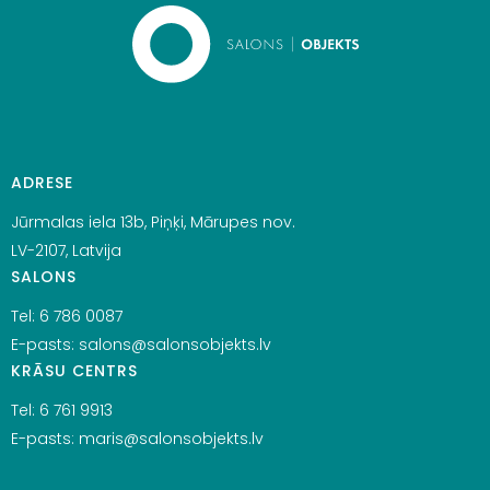
ADRESE
Jūrmalas iela 13b, Piņķi, Mārupes nov.
LV-2107, Latvija
SALONS
Tel:
6 786 0087
E-pasts:
salons@salonsobjekts.lv
KRĀSU CENTRS
Tel:
6 761 9913
E-pasts:
maris@salonsobjekts.lv