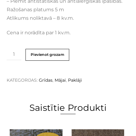
– Piemīt antistatiskas un antialerģiskas īpašības.
Ražošanas platums 5 m
Atlikums noliktavā – 8
kv.m.
Cena ir norādīta par 1 kv.m.
Pievienot grozam
KATEGORIJAS:
Grīdas
,
Mājai
,
Paklāji
Saistītie Produkti