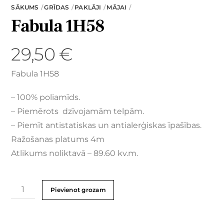
SĀKUMS
GRĪDAS
PAKLĀJI
MĀJAI
Fabula 1H58
29,50
€
Fabula 1H58
– 100% poliamīds.
– Piemērots dzīvojamām telpām.
– Piemīt antistatiskas un antialerģiskas īpašības.
Ražošanas platums 4m
Atlikums noliktavā – 89.60 kv.m.
Pievienot grozam