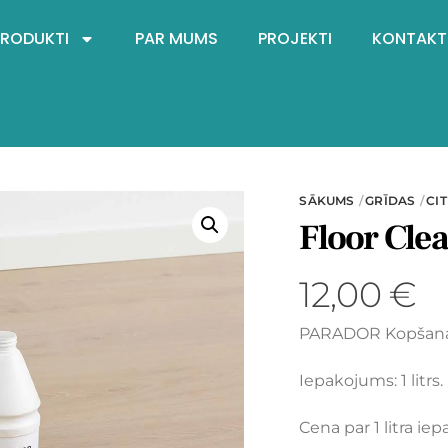
PRODUKTI
PAR MUMS
PROJEKTI
KONTAKT
SĀKUMS
GRĪDAS
CIT
Floor Cle
12,00
€
PARADOR Kopšanas
Iepakojums: 1 litrs.
Cena par 1 litra i