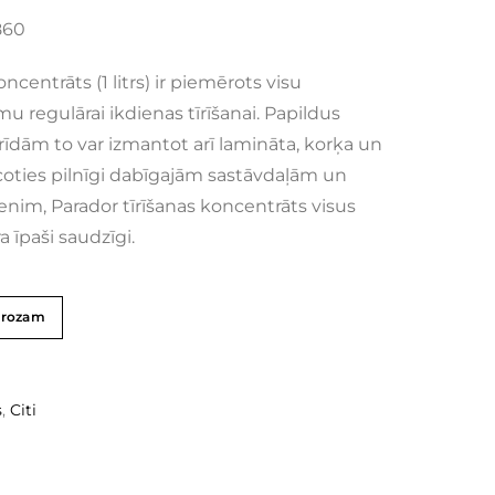
860
ncentrāts (1 litrs) ir piemērots visu
u regulārai ikdienas tīrīšanai. Papildus
īdām to var izmantot arī lamināta, korķa un
coties pilnīgi dabīgajām sastāvdaļām un
enim, Parador tīrīšanas koncentrāts visus
 īpaši saudzīgi.
grozam
s
,
Citi