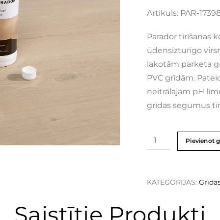
Artikuls: PAR-1739
Parador tīrīšanas ko
ūdensizturīgo virsm
lakotām parketa gr
PVC grīdām. Patei
neitrālajam pH līm
grīdas segumus tīra
Pievienot 
KATEGORIJAS:
Grīda
Saistītie Produkti