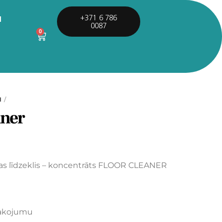
I
+371 6 786
0087
0
I
aner
 līdzeklis – koncentrāts FLOOR CLEANER
epakojumu