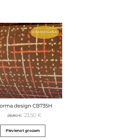
IZPĀRDOŠANA!
orma design CB735H
23,50
€
28,80
€
Pievienot grozam