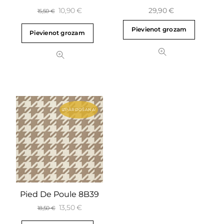
10,90
€
29,90
€
15,50
€
Pievienot grozam
Pievienot grozam
IZPĀRDOŠANA!
Pied De Poule 8B39
13,50
€
18,50
€