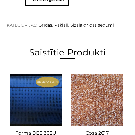
KATEGORIJAS:
Grīdas
,
Paklāji
,
Sizala grīdas segumi
Saistītie Produkti
IZPĀRDOŠANA!
Forma DES 302U
Cosa 2C17