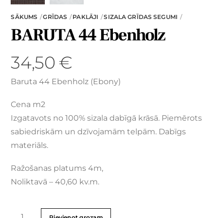
SĀKUMS
GRĪDAS
PAKLĀJI
SIZALA GRĪDAS SEGUMI
BARUTA 44 Ebenholz
34,50
€
Baruta 44 Ebenholz (Ebony)
Cena m2
Izgatavots no 100% sizala dabīgā krāsā. Piemērots
sabiedriskām un dzīvojamām telpām. Dabīgs
materiāls.
Ražošanas platums 4m,
Noliktavā – 40,60 kv.m.
Pievienot grozam