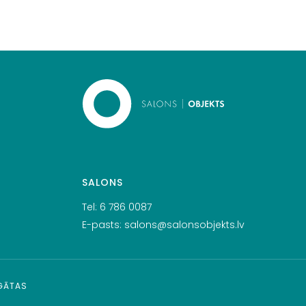
SALONS
Tel:
6 786 0087
E-pasts:
salons@salonsobjekts.lv
RGĀTAS