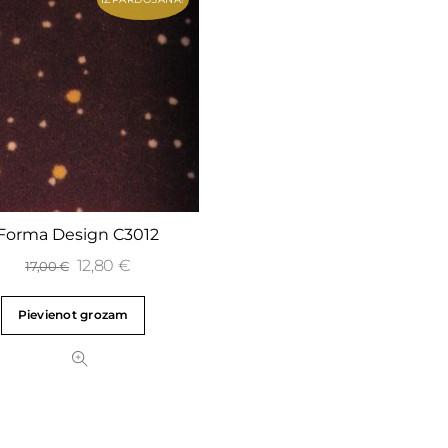
Forma Design C3012
12,80
€
17,00
€
Pievienot grozam