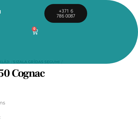
I
+371 6
786 0087
0
KLĀJI
SIZALA GRĪDAS SEGUMI
0 Cognac
ums
c