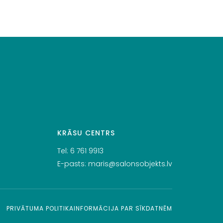
KRĀSU CENTRS
Tel:
6 761 9913
E-pasts:
maris@salonsobjekts.lv
PRIVĀTUMA POLITIKA
INFORMĀCIJA PAR SĪKDATNĒM