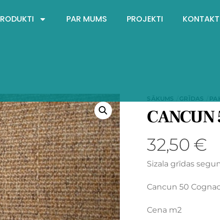
PRODUKTI
PAR MUMS
PROJEKTI
KONTAKT
SĀKUMS
GRĪDAS
PA
CANCUN 5
32,50
€
Sizala grīdas seg
Cancun 50 Cogna
Cena m2