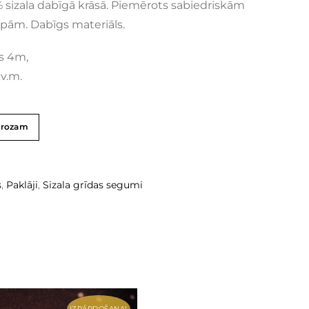
 sizala dabīgā krāsā. Piemērots sabiedriskām
pām. Dabīgs materiāls.
s 4m,
kv.m.
grozam
s
,
Paklāji
,
Sizala grīdas segumi
IZPĀRDOŠANA!