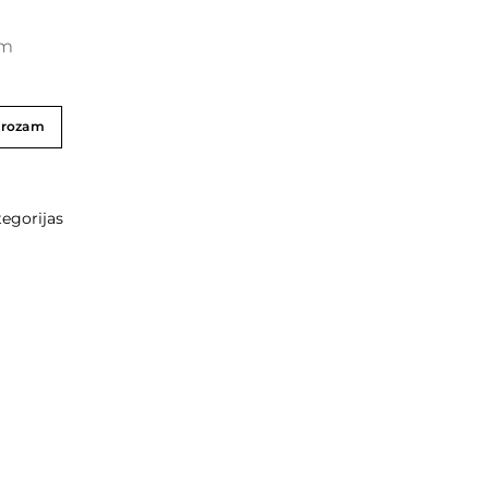
cm
grozam
egorijas