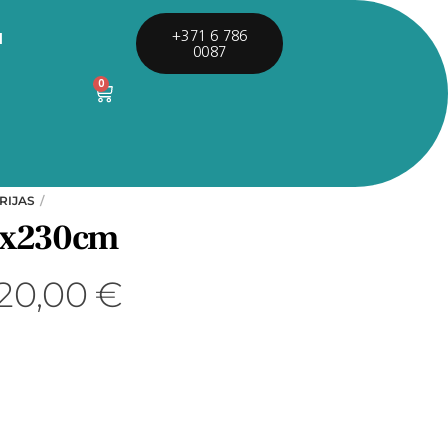
I
+371 6 786
0087
0
RIJAS
0x230cm
120,00
€
s