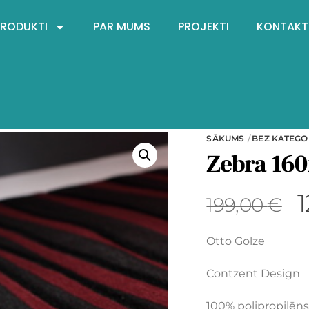
PRODUKTI
PAR MUMS
PROJEKTI
KONTAKT
SĀKUMS
BEZ KATEGO
Zebra 16
199,00
€
Otto Golze
Contzent Design
100% polipropilēn