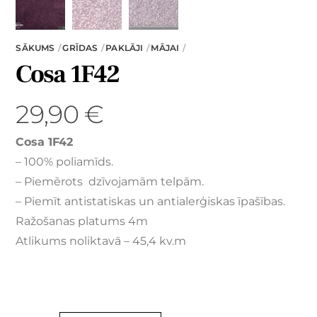
SĀKUMS
GRĪDAS
PAKLĀJI
MĀJAI
Cosa 1F42
29,90
€
Cosa 1F42
– 100% poliamīds.
– Piemērots dzīvojamām telpām.
– Piemīt antistatiskas un antialerģiskas īpašības.
Ražošanas platums 4m
Atlikums noliktavā – 45,4 kv.m