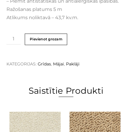
– Piemīt antistatiskas un antialerģiskas īpašības.
Ražošanas platums 5 m
Atlikums noliktavā – 43,7
kv.m.
Pievienot grozam
KATEGORIJAS:
Grīdas
,
Mājai
,
Paklāji
Saistītie Produkti