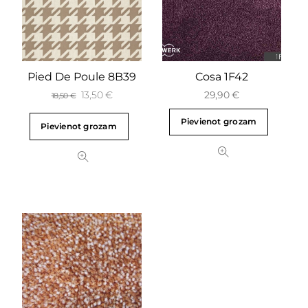
Pied De Poule 8B39
Cosa 1F42
13,50
€
29,90
€
18,50
€
Pievienot grozam
Pievienot grozam