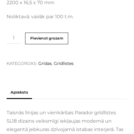
2200 x 16,5 x 70 mm
Noliktavā: vairāk par 100 t.m.
Pievienot grozam
KATEGORIJAS:
Grīdas
,
Grīdlīstes
Apraksts
Taisnās līnijas un vienkāršais Parador grīdlīstes
SL18 dizains veiksmīgi iekļaujas modernā un
elegantā jebkuras dzīvojamā istabas interjerā. Tas