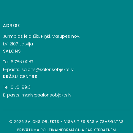
ADRESE
Jūrmalas iela 13b, Piņķi, Mārupes nov.
LV-2107, Latvija
SALONS
Tel:
6 786 0087
E-pasts:
salons@salonsobjekts.lv
KRĀSU CENTRS
Tel:
6 761 9913
E-pasts:
maris@salonsobjekts.lv
©
2026
SALONS OBJEKTS - VISAS TIESĪBAS AIZSARGĀTAS
PRIVĀTUMA POLITIKA
INFORMĀCIJA PAR SĪKDATNĒM