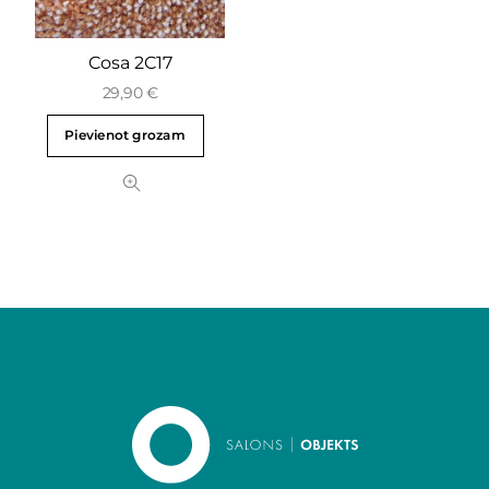
Cosa 2C17
29,90
€
Pievienot grozam