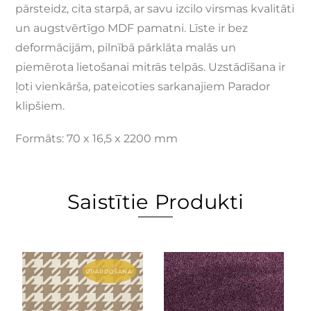
pārsteidz, cita starpā, ar savu izcilo virsmas kvalitāti
un augstvērtīgo MDF pamatni. Līste ir bez
deformācijām, pilnībā pārklāta malās un
piemērota lietošanai mitrās telpās. Uzstādīšana ir
ļoti vienkārša, pateicoties sarkanajiem Parador
klipšiem.
Formāts: 70 x 16,5 x 2200 mm
Saistītie Produkti
IZPĀRDOŠANA!