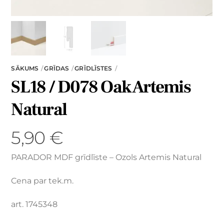
SĀKUMS
GRĪDAS
GRĪDLĪSTES
SL18 / D078 Oak Artemis
Natural
5,90
€
PARADOR MDF grīdlīste – Ozols Artemis Natural
Cena par tek.m.
art. 1745348