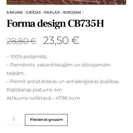
SĀKUMS
GRĪDAS
PAKLĀJI
BIROJAM
Forma design CB735H
23,50
€
28,80
€
– 100% poliamīds.
– Piemērots sabiedriskajām un dzīvojamām
telpām.
– Piemīt antistatiskas un antialerģiskas īpašības.
Ražošanas platums 4m
Atlikums noliktavā – 47.96 kv.m
Pievienot grozam