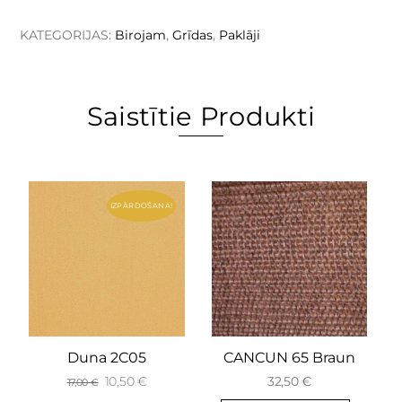
KATEGORIJAS:
Birojam
,
Grīdas
,
Paklāji
Saistītie Produkti
IZPĀRDOŠANA!
Duna 2C05
CANCUN 65 Braun
10,50
€
32,50
€
17,00
€