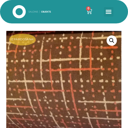
0
IZPĀRDOŠANA!