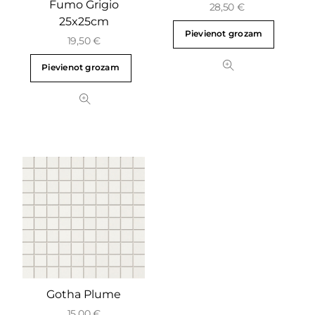
Fumo Grigio
28,50
€
25x25cm
Pievienot grozam
19,50
€
Pievienot grozam
Gotha Plume
15,00
€