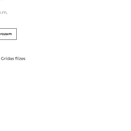
v.m.
grozam
,
Grīdas flīzes