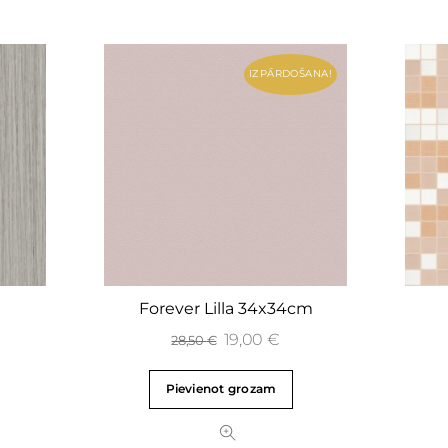
IZPĀRDOŠANA!
m
Forever Lilla 34x34cm
19,00
€
28,50
€
Pievienot grozam