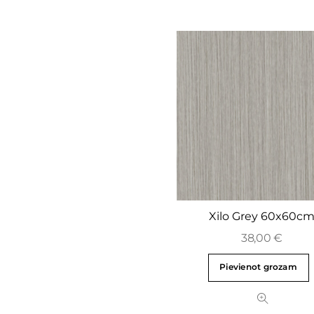
Xilo Grey 60x60c
38,00
€
Pievienot grozam