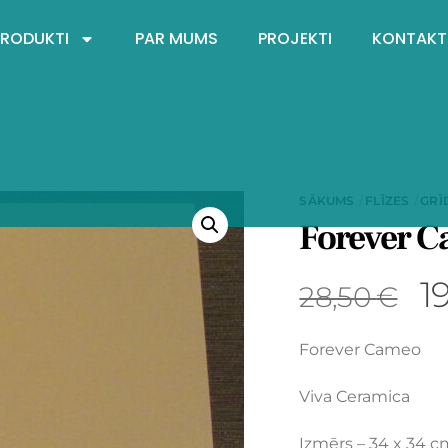
PRODUKTI
PAR MUMS
PROJEKTI
KONTAKT
SĀKUMS
FLĪZES
GRĪ
Forever 
1
28,50
€
Forever Cameo
Viva Ceramica
Izmērs – 34 x 34 