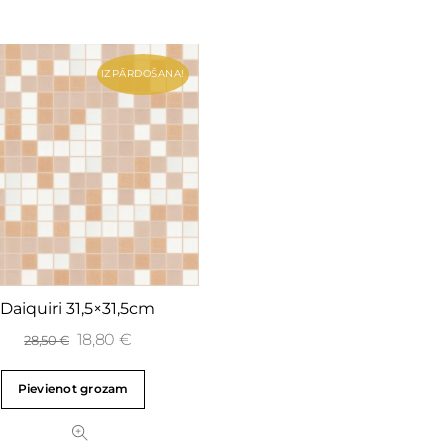
IZPĀRDOŠANA!
Daiquiri 31,5×31,5cm
18,80
€
28,50
€
Pievienot grozam