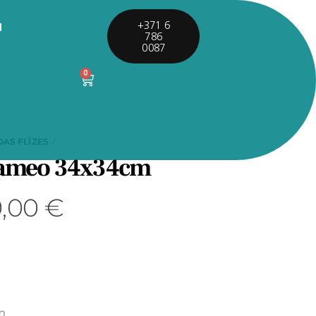
I
+371 6
786
0087
0
DAS FLĪZES
Cameo 34x34cm
9,00
€
cm