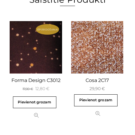
IZPĀRDOŠANA!
Forma Design C3012
Cosa 2C17
12,80
€
29,90
€
17,00
€
Pievienot grozam
Pievienot grozam