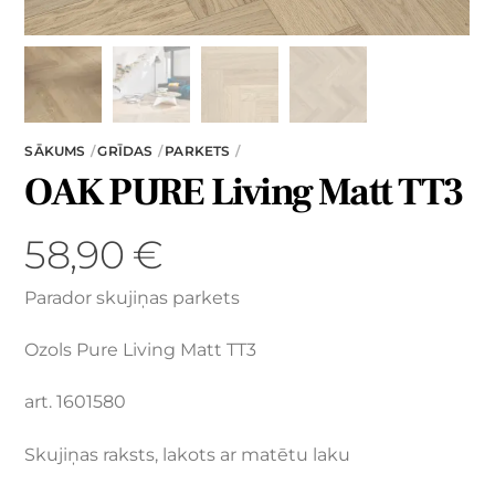
SĀKUMS
GRĪDAS
PARKETS
OAK PURE Living Matt TT3
58,90
€
Parador skujiņas parkets
Ozols Pure Living Matt TT3
art. 1601580
Skujiņas raksts, lakots ar matētu laku