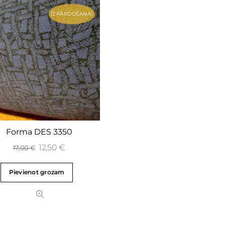
IZPĀRDOŠANA!
Forma DES 3350
12,50
€
17,00
€
Pievienot grozam