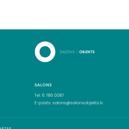
SALONS
Tel:
6 786 0087
E-pasts:
salons@salonsobjekts.lv
RGĀTAS