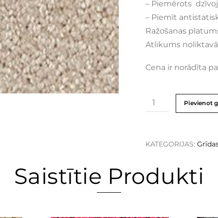
– Piemērots dzīv
– Piemīt antistatis
Ražošanas platum
Atlikums noliktavā
Cena ir norādīta pa
Pievienot 
KATEGORIJAS:
Grīda
Saistītie Produkti