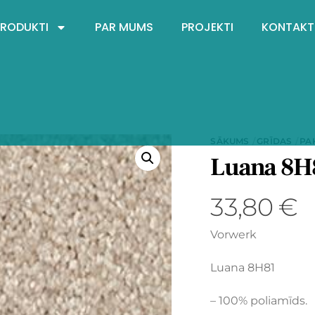
PRODUKTI
PAR MUMS
PROJEKTI
KONTAKT
SĀKUMS
GRĪDAS
PA
Luana 8H
33,80
€
Vorwerk
Luana 8H81
– 100% poliamīds.