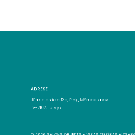
ADRESE
Jūrmalas iela 13b, Piņķi, Mārupes nov.
LV-2107, Latvija
©
2026
SALONS OBJEKTS - VISAS TIESĪBAS AIZSA