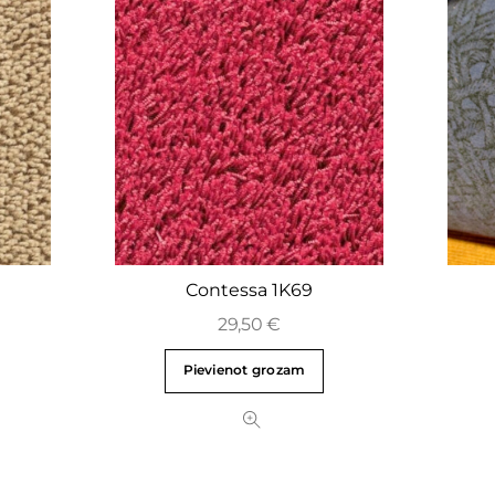
Contessa 1K69
29,50
€
Pievienot grozam