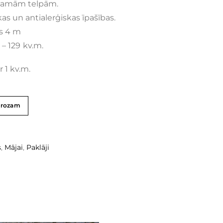
ojamām telpām.
kas un antialerģiskas īpašības.
s 4 m
 – 129
kv.m.
r 1 kv.m.
grozam
s
,
Mājai
,
Paklāji