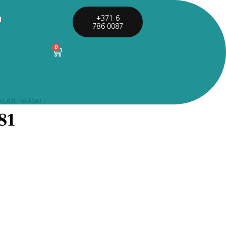
I
+371 6
786 0087
0
KLĀJI
MĀJAI
81