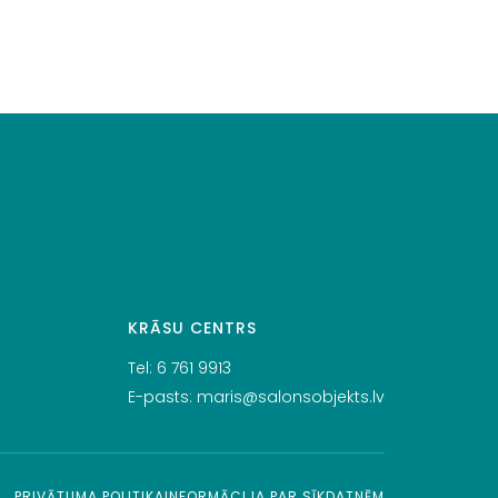
KRĀSU CENTRS
Tel:
6 761 9913
E-pasts:
maris@salonsobjekts.lv
PRIVĀTUMA POLITIKA
INFORMĀCIJA PAR SĪKDATNĒM