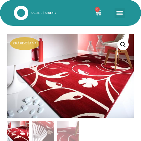
0
IZPĀRDOŠANA!