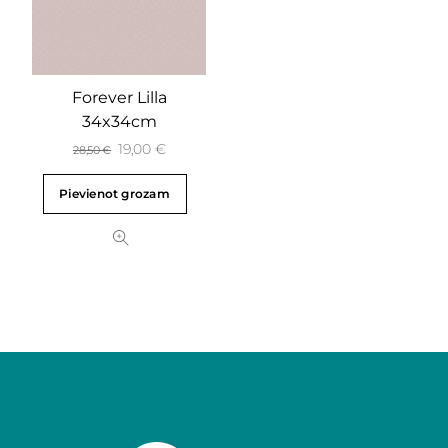
Forever Lilla
34x34cm
19,00
€
28,50
€
Pievienot grozam