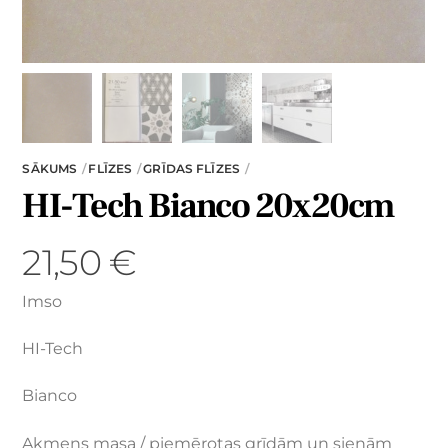
SĀKUMS
FLĪZES
GRĪDAS FLĪZES
HI-Tech Bianco 20x20cm
21,50
€
Imso
HI-Tech
Bianco
Akmens masa / piemērotas grīdām un sienām