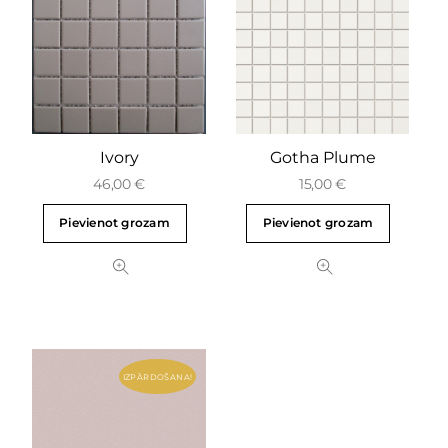
Ivory
Gotha Plume
46,00
€
15,00
€
Pievienot grozam
Pievienot grozam
IZPĀRDOŠANA!