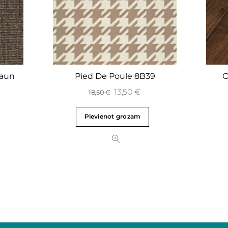
aun
Pied De Poule 8B39
O
13,50
€
18,50
€
Pievienot grozam