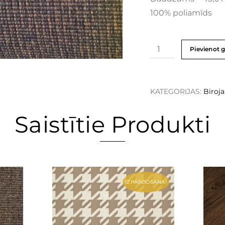
100% poliamīds
Pievienot 
KATEGORIJAS:
Biroj
Saistītie Produkti
IZPĀRDOŠANA!