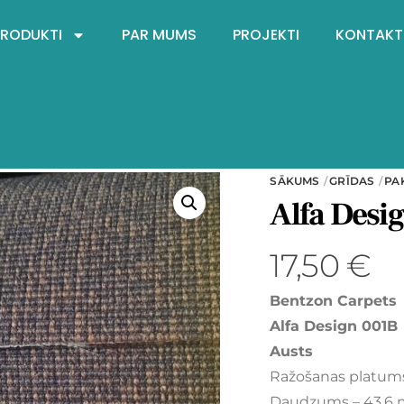
PRODUKTI
PAR MUMS
PROJEKTI
KONTAKT
SĀKUMS
GRĪDAS
PA
Alfa Desi
17,50
€
Bentzon Carpets
Alfa Design 001B
Austs
Ražošanas platum
Daudzums – 43,6 