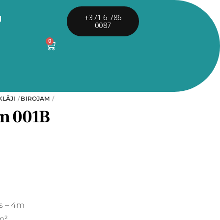
I
+371 6 786
0087
0
KLĀJI
BIROJAM
gn 001B
s – 4m
m²