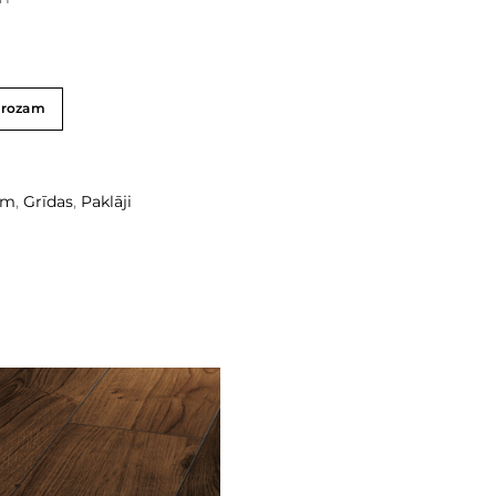
grozam
am
,
Grīdas
,
Paklāji