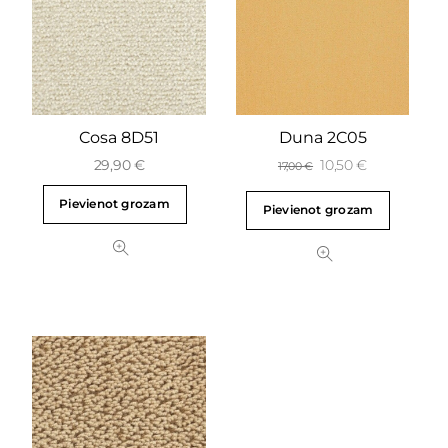
Cosa 8D51
Duna 2C05
29,90
€
10,50
€
17,00
€
Pievienot grozam
Pievienot grozam