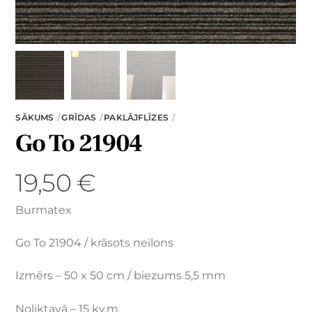
SĀKUMS
GRĪDAS
PAKLĀJFLĪZES
Go To 21904
19,50
€
Burmatex
Go To 21904 / krāsots neilons
Izmērs – 50 x 50 cm / biezums 5,5 mm
Noliktavā – 15 kv.m.