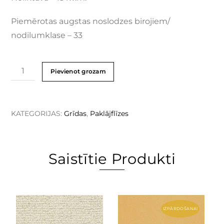
Piemērotas augstas noslodzes birojiem/
nodilumklase – 33
Pievienot grozam
KATEGORIJAS:
Grīdas
,
Paklājflīzes
Saistītie Produkti
IZPĀRDOŠANA!