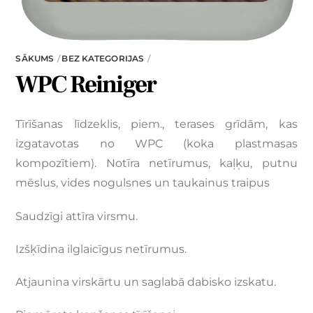
SĀKUMS
BEZ KATEGORIJAS
WPC Reiniger
Tīrīšanas līdzeklis, piem., terases grīdām, kas
izgatavotas no WPC (koka plastmasas
kompozītiem). Notīra netīrumus, kaļķu, putnu
mēslus, vides nogulsnes un taukainus traipus
Saudzīgi attīra virsmu.
Izšķīdina ilglaicīgus netīrumus.
Atjaunina virskārtu un saglabā dabisko izskatu.