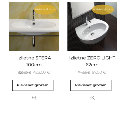
IZPĀRDOŠANA!
IZPĀRDOŠANA!
Izlietne SFERA
Izlietne ZERO LIGHT
100cm
62cm
423,00
€
97,00
€
520,00
€
114,00
€
Pievienot grozam
Pievienot grozam