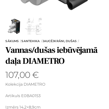
SĀKUMS
SANTEHIKA
JAUCĒJKRĀNI, DUŠAS
Vannas/dušas iebūvējamā
daļa DIAMETRO
107,00
€
Kolekcija DIAMETRO
Artikuls E0BA0153
Izmērs 14,2×8,9cm