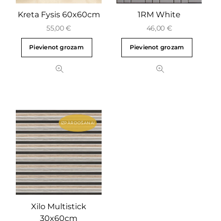
Kreta Fysis 60x60cm
1RM White
55,00
€
46,00
€
Pievienot grozam
Pievienot grozam
IZPĀRDOŠANA!
Xilo Multistick
30x60cm