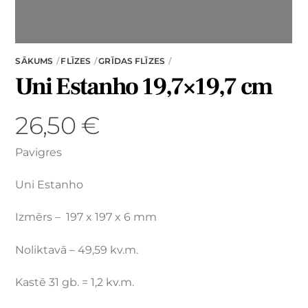
SĀKUMS
FLĪZES
GRĪDAS FLĪZES
Uni Estanho 19,7×19,7 cm
26,50
€
Pavigres
Uni Estanho
Izmērs – 197 x 197 x 6 mm
Noliktavā – 49,59 kv.m.
Kastē 31 gb. = 1,2 kv.m.