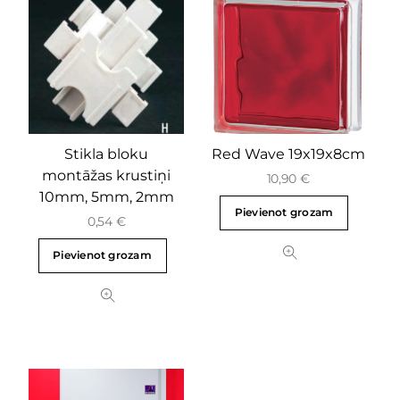
Stikla bloku
Red Wave 19x19x8cm
montāžas krustiņi
10,90
€
10mm, 5mm, 2mm
Pievienot grozam
0,54
€
Pievienot grozam