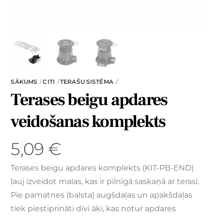
SĀKUMS
CITI
TERAŠU SISTĒMA
Terases beigu apdares
veidošanas komplekts
5,09
€
Terases beigu apdares komplekts (KIT-PB-END)
ļauj izveidot malas, kas ir pilnīgā saskaņā ar terasi.
Pie pamatnes (balsta) augšdaļas un apakšdaļas
tiek piestiprināti divi āķi, kas notur apdares