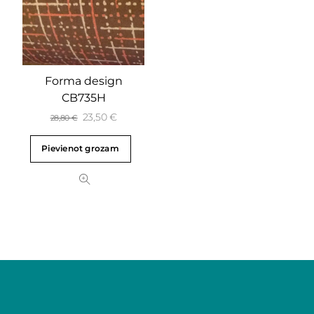
Forma design
CB735H
23,50
€
28,80
€
Pievienot grozam