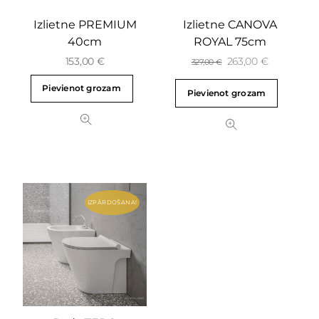
Izlietne PREMIUM
Izlietne CANOVA
40cm
ROYAL 75cm
153,00
€
263,00
€
327,00
€
Pievienot grozam
Pievienot grozam
IZPĀRDOŠANA!