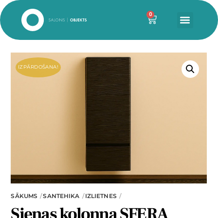
0
IZPĀRDOŠANA!
SĀKUMS
SANTEHIKA
IZLIETNES
Sienas kolonna SFERA