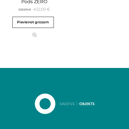
Pods ZERO
432,00
€
532,00
€
Pievienot grozam