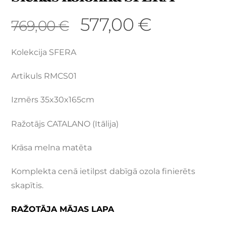
577,00
€
769,00
€
Kolekcija SFERA
Artikuls RMCS01
Izmērs 35x30x165cm
Ražotājs CATALANO (Itālija)
Krāsa melna matēta
Komplekta cenā ietilpst dabīgā ozola finierēts
skapītis.
RAŽOTĀJA MĀJAS LAPA