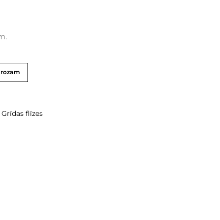
m.
grozam
,
Grīdas flīzes