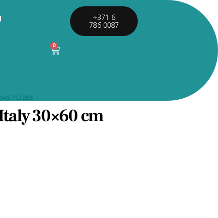
I
+371 6
786 0087
0
DAS FLĪZES
 Italy 30×60 cm