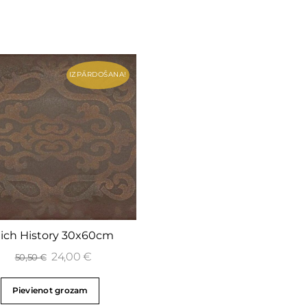
IZPĀRDOŠANA!
ich History 30x60cm
24,00
€
50,50
€
Pievienot grozam