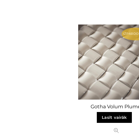
IZPĀRDO
Gotha Volum Plum
Lasīt vairāk