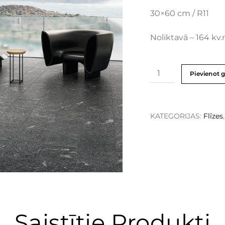
30×60 cm / R11
Noliktavā – 164 kv.
Pievienot 
KATEGORIJAS:
Flīzes
Saistītie Produkti