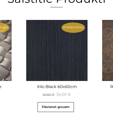
ŠANA!
IZPĀRDOŠANA!
e
Xilo Black 60x60cm
R
34,00
€
50,50
€
Pievienot grozam