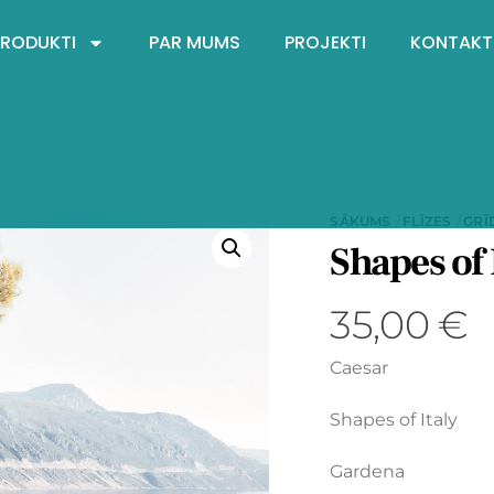
PRODUKTI
PAR MUMS
PROJEKTI
KONTAKT
SĀKUMS
FLĪZES
GRĪ
Shapes of
35,00
€
Caesar
Shapes of Italy
Gardena