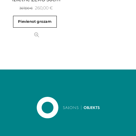
260,00
€
367,00
€
Pievienot grozam