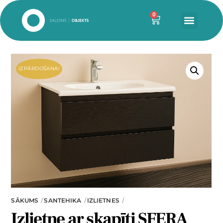
0
IZPĀRDOŠANA!
SĀKUMS
SANTEHIKA
IZLIETNES
Izlietne ar skapīti SFERA