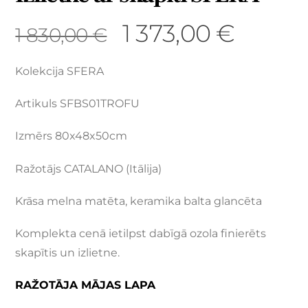
1 373,00
€
1 830,00
€
Kolekcija SFERA
Artikuls SFBS01TROFU
Izmērs 80x48x50cm
Ražotājs CATALANO (Itālija)
Krāsa melna matēta, keramika balta glancēta
Komplekta cenā ietilpst dabīgā ozola finierēts
skapītis un izlietne.
RAŽOTĀJA MĀJAS LAPA