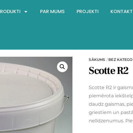
PRODUKTI
PAR MUMS
PROJEKTI
KONTAKT
SĀKUMS
BEZ KATEGO
Scotte R2
Scotte R2 ir gaismu
piemērota iekštelp
daudz gaismas, pie
griestiem un pastā
nelīdzenumus. Pie