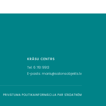
KRĀSU CENTRS
Tel:
6 761 9913
E-pasts:
maris@salonsobjekts.lv
PRIVĀTUMA POLITIKA
INFORMĀCIJA PAR SĪKDATNĒM