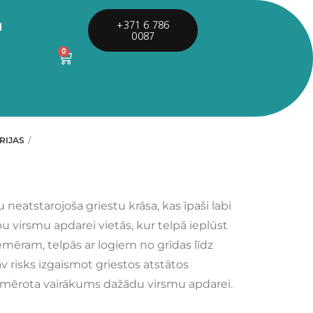
I
+371 6 786
0087
0
RIJAS
 neatstarojoša griestu krāsa, kas īpaši labi
u virsmu apdarei vietās, kur telpā ieplūst
mēram, telpās ar logiem no grīdas līdz
v risks izgaismot griestos atstātos
mērota vairākums dažādu virsmu apdarei.