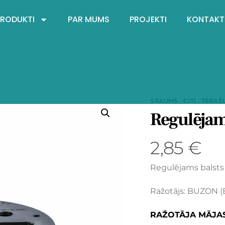
PRODUKTI
PAR MUMS
PROJEKTI
KONTAKT
SĀKUMS
CITI
TERAŠ
Regulējam
2,85
€
Regulējams balsts
Ražotājs: BUZON (B
RAŽOTĀJA MĀJA