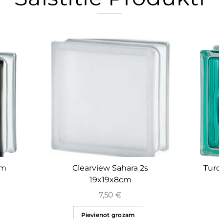
cm
Clearview Sahara 2s
Tur
19x19x8cm
7,50
€
Pievienot grozam