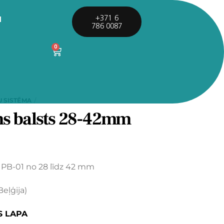
I
+371 6
786 0087
0
U SISTĒMA
s balsts 28-42mm
 PB-01 no 28 līdz 42 mm
eļģija)
S LAPA