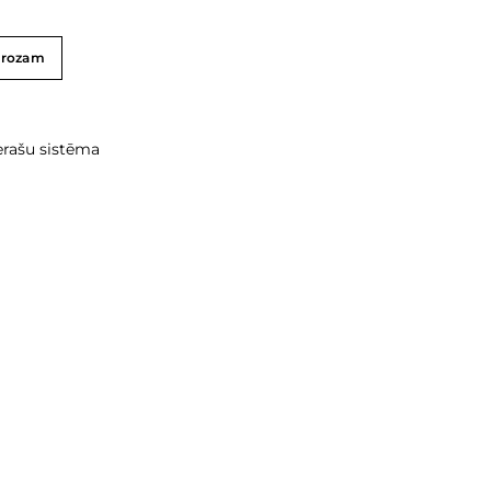
grozam
erašu sistēma