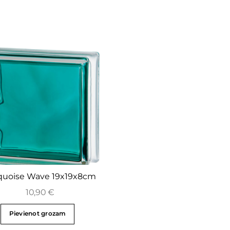
quoise Wave 19x19x8cm
10,90
€
Pievienot grozam