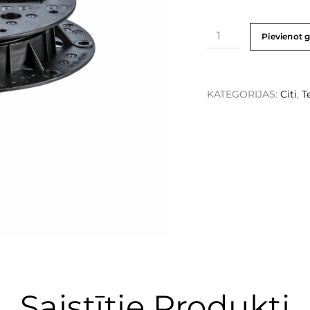
Pievienot 
KATEGORIJAS:
Citi
,
T
Saistītie Produkti