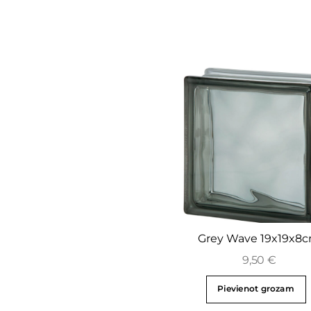
Grey Wave 19x19x8
9,50
€
Pievienot grozam