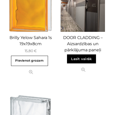
Brilly Yelow Sahara 1s
DOOR CLADDING –
19x19x8cm
Aizsardzības un
pārklājuma paneļi
15,80
€
Lasīt vairāk
Pievienot grozam