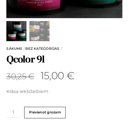
SĀKUMS
BEZ KATEGORIJAS
Qcolor 9l
15,00
€
30,25
€
Krāsa iekšdarbiem
Pievienot grozam