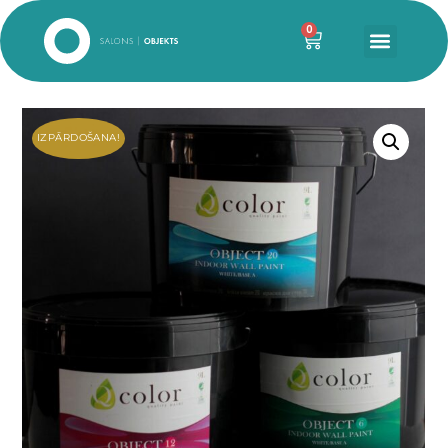
0
IZPĀRDOŠANA!