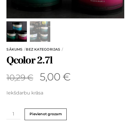
SĀKUMS
BEZ KATEGORIJAS
Qcolor 2.7l
5,00
€
10,29
€
Iekšdarbu krāsa
Pievienot grozam