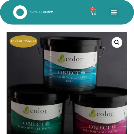
0
IZPĀRDOŠANA!