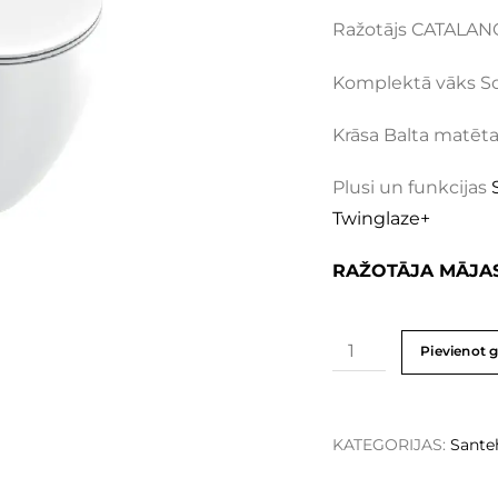
Ražotājs CATALANO 
Komplektā vāks S
Krāsa Balta matēt
Plusi un funkcijas
Twinglaze+
RAŽOTĀJA MĀJA
Pievienot 
KATEGORIJAS:
Sante