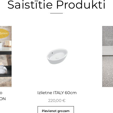
Saistītie Produkti
ŠANA!
vo
Izlietne ITALY 60cm
ZON
220,00
€
Pievienot grozam