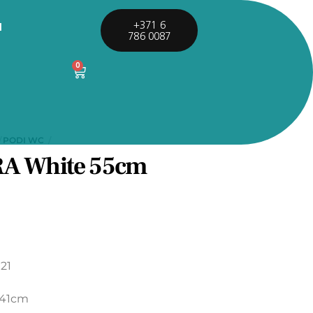
I
+371 6
786 0087
0
PODI WC
RA White 55cm
€
021
.41cm