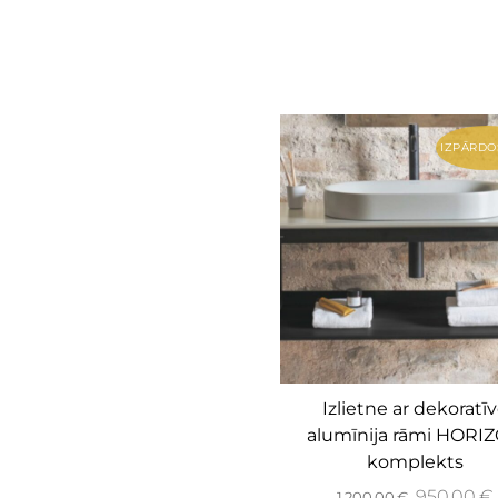
IZPĀRDO
Izlietne ar dekoratī
alumīnija rāmi HORI
komplekts
950,00
€
1 200,00
€