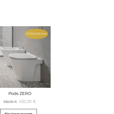
IZPĀRDOŠANA!
Pods ZERO
432,00
€
532,00
€
Pievienot grozam