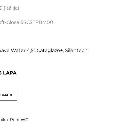
(Itālija)
oft-Close 5SCSTPBM00
a
Save Water 4,5l
,
Cataglaze+,
Silentech,
S LAPA
grozam
hika
,
Podi WC