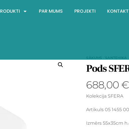
PRODUKTI
PAR MUMS
PROJEKTI
KONTAKT
SĀKUMS
SANTEHIKA
Pods SFE
688,00
Kolekcija SFERA
Artikuls 05 1455 0
Izmērs 55x35cm h