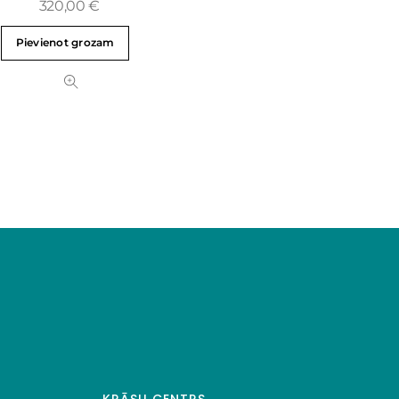
320,00
€
Pievienot grozam
KRĀSU CENTRS