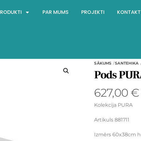
PRODUKTI
PAR MUMS
PROJEKTI
KONTAKT
SĀKUMS
SANTEHIKA
Pods PUR
627,00
€
Kolekcija PURA
Artikuls 881711
Izmērs 60x38cm 