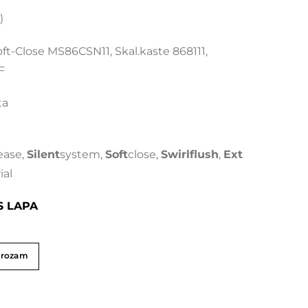
)
t-Close MS86CSN11, Skal.kaste 868111,
F
ta
ease,
Silent
system,
Soft
close,
Swirlflush
,
Ext
ial
S LAPA
grozam