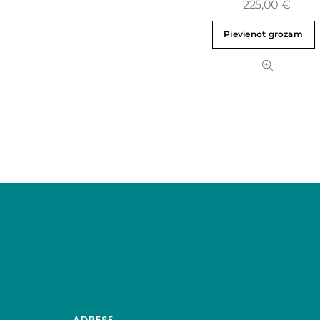
225,00
€
Pievienot grozam
ADRESE