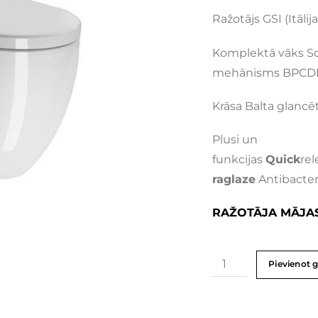
Ražotājs GSI (Itālija
Komplektā vāks Sof
mehānisms BPCD
Krāsa Balta glancē
Plusi un
funkcijas
Quick
rel
raglaze
Antibacter
RAŽOTĀJA MĀJA
Pievienot 