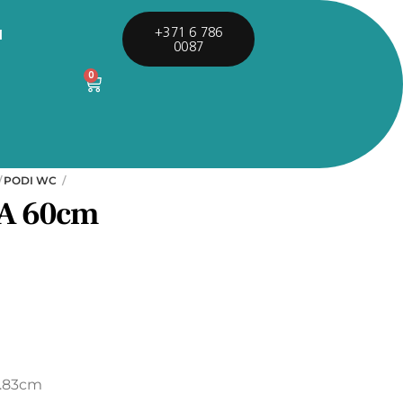
I
+371 6 786
0087
0
PODI WC
A 60cm
h.83cm