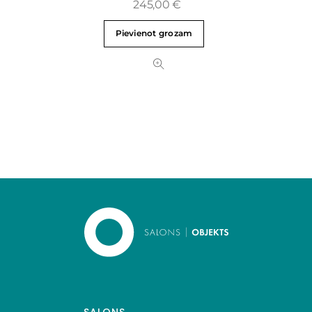
245,00
€
Pievienot grozam
SALONS