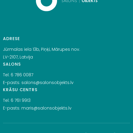
ADRESE
Jūrmalas iela 13b, Piņķi, Mārupes nov.
LV-2107, Latvija
SALONS
Tel:
6 786 0087
E-pasts:
salons@salonsobjekts.lv
KRĀSU CENTRS
Tel:
6 761 9913
E-pasts:
maris@salonsobjekts.lv