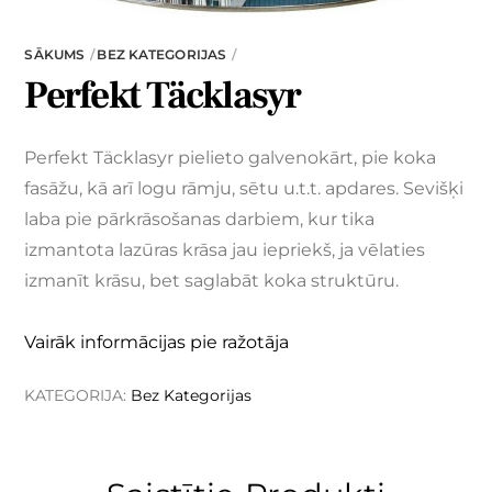
SĀKUMS
BEZ KATEGORIJAS
Perfekt Täcklasyr
Perfekt Täcklasyr pielieto galvenokārt, pie koka
fasāžu, kā arī logu rāmju, sētu u.t.t. apdares. Sevišķi
laba pie pārkrāsošanas darbiem, kur tika
izmantota lazūras krāsa jau iepriekš, ja vēlaties
izmanīt krāsu, bet saglabāt koka struktūru.
Vairāk informācijas pie ražotāja
KATEGORIJA:
Bez Kategorijas