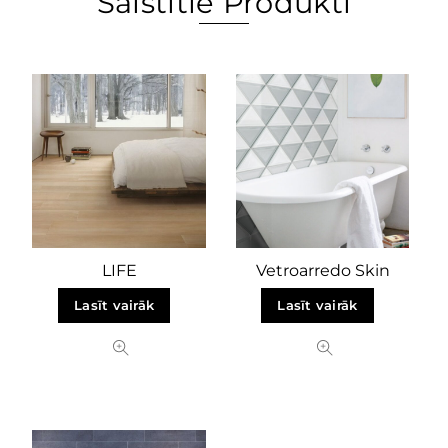
Saistītie Produkti
LIFE
Vetroarredo Skin
Lasīt vairāk
Lasīt vairāk