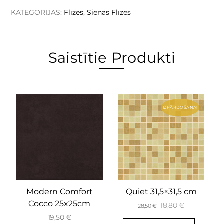
KATEGORIJAS:
Flīzes
,
Sienas Flīzes
Saistītie Produkti
IZPĀRDOŠANA!
Modern Comfort
Quiet 31,5×31,5 cm
Cocco 25x25cm
18,80
€
28,50
€
19,50
€