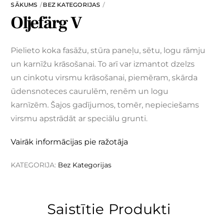
SĀKUMS
BEZ KATEGORIJAS
Oljefärg V
Pielieto koka fasāžu, stūra paneļu, sētu, logu rāmju
un karnīžu krāsošanai. To arī var izmantot dzelzs
un cinkotu virsmu krāsošanai, piemēram, skārda
ūdensnoteces caurulēm, renēm un logu
karnīzēm. Šajos gadījumos, tomēr, nepieciešams
virsmu apstrādāt ar speciālu grunti.
Vairāk informācijas pie ražotāja
KATEGORIJA:
Bez Kategorijas
Saistītie Produkti