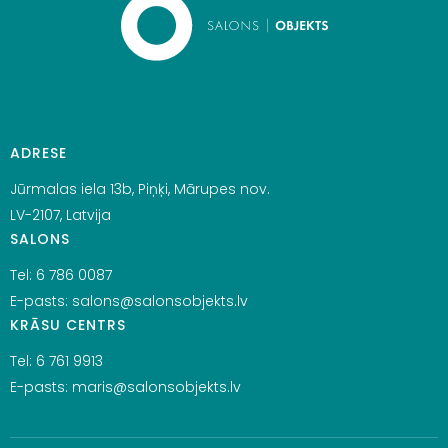
ADRESE
Jūrmalas iela 13b, Piņķi, Mārupes nov.
LV-2107, Latvija
SALONS
Tel:
6 786 0087
E-pasts:
salons@salonsobjekts.lv
KRĀSU CENTRS
Tel:
6 761 9913
E-pasts:
maris@salonsobjekts.lv