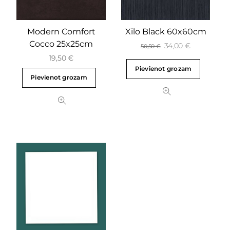
Modern Comfort
Xilo Black 60x60cm
Cocco 25x25cm
34,00
€
50,50
€
19,50
€
Pievienot grozam
Pievienot grozam