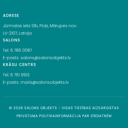
ADRESE
Jūrmalas iela 13b, Piņķi, Mārupes nov.
LV-2107, Latvija
SALONS
Tel:
6 786 0087
E-pasts:
salons@salonsobjekts.lv
KRĀSU CENTRS
Tel:
6 761 9913
E-pasts:
maris@salonsobjekts.lv
©
2026
SALONS OBJEKTS - VISAS TIESĪBAS AIZSARGĀTAS
PRIVĀTUMA POLITIKA
INFORMĀCIJA PAR SĪKDATNĒM