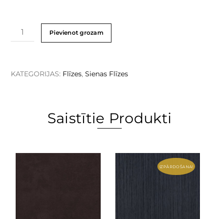
Pievienot grozam
KATEGORIJAS:
Flīzes
,
Sienas Flīzes
Saistītie Produkti
IZPĀRDOŠANA!