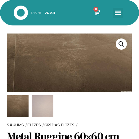
0
SĀKUMS
FLĪZES
GRĪDAS FLĪZES
Metal Ruggine 60×60 cm