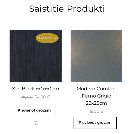
Saistītie Produkti
IZPĀRDOŠANA!
Xilo Black 60x60cm
Modern Comfort
Fumo Grigio
34,00
€
50,50
€
25x25cm
Pievienot grozam
19,50
€
Pievienot grozam