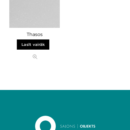
Thasos
Lasīt vairāk