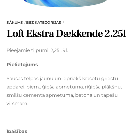
SĀKUMS
BEZ KATEGORIJAS
Loft Ekstra Dækkende 2.25l
Pieejamie tilpumi: 2,25l, 9l.
Pielietojums
Sausās telpās jaunu un iepriekš krāsotu griestu
apdarei, piem., ģipša apmetuma, riģipša plākšņu,
smilšu cementa apmetuma, betona un tapešu
virsmām.
Īpašības