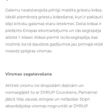
Gaismu neatstarojoša pilnīgi matēta griestu krāsa.
Ideāli piemērota griestu krāsošanai, kuri ir pakļauti
slīpi krītošu gaismas staru ietekmei. Dotai krāsai ir
piešķirts Eiropas ekomarķējums un tās segtspēja
atbilst 1. klasei. Krāsai piemīt izcila segtspēja, kas
nozīmē, ka tā daudzos gadījumos jau pirmajā reizē
nosedz spilgtas virsmas.
Virsmas sagatavošana
Attīriet virsmu no drūpošām daļiņām un
nomazgājiet to ar DYRUP Grundrens. Pamatnei
jābūt tīrai, sausai, stingrai un nelīpošai. Stipri
absorbējošas virsmas nogruntēt ar DYRUP