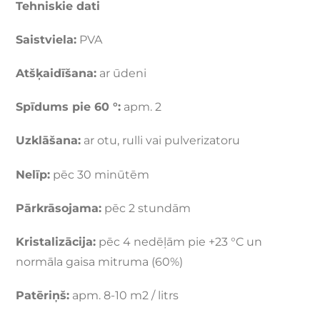
Tehniskie dati
Saistviela:
PVA
Atšķaidīšana:
ar ūdeni
Spīdums pie 60 °:
apm. 2
Uzklāšana:
ar otu, rulli vai pulverizatoru
Nelīp:
pēc 30 minūtēm
Pārkrāsojama:
pēc 2 stundām
Kristalizācija:
pēc 4 nedēļām pie +23 °C un
normāla gaisa mitruma (60%)
Patēriņš:
apm. 8-10 m2 / litrs