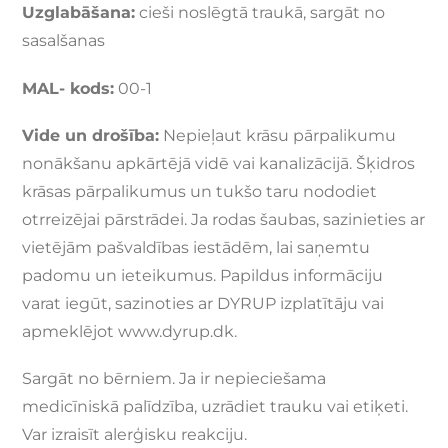
Uzglabāšana:
cieši noslēgtā traukā, sargāt no
sasalšanas
MAL- kods:
00-1
Vide un drošība:
Nepieļaut krāsu pārpalikumu
nonākšanu apkārtējā vidē vai kanalizācijā. Šķidros
krāsas pārpalikumus un tukšo taru nododiet
otrreizējai pārstrādei. Ja rodas šaubas, sazinieties ar
vietējām pašvaldības iestādēm, lai saņemtu
padomu un ieteikumus. Papildus informāciju
varat iegūt, sazinoties ar DYRUP izplatītāju vai
apmeklējot www.dyrup.dk.
Sargāt no bērniem. Ja ir nepieciešama
medicīniskā palīdzība, uzrādiet trauku vai etiķeti.
Var izraisīt alerģisku reakciju.