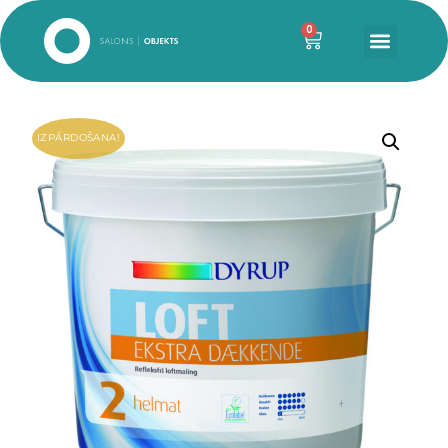
0
IZPĀRDOŠANA!