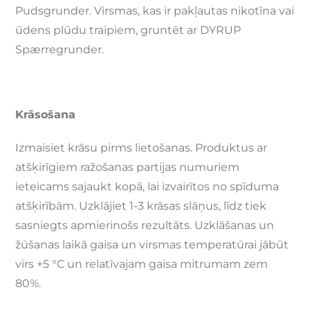
Pudsgrunder. Virsmas, kas ir pakļautas nikotīna vai
ūdens plūdu traipiem, gruntēt ar DYRUP
Spærregrunder.
Krāsošana
Izmaisiet krāsu pirms lietošanas. Produktus ar
atšķirīgiem ražošanas partijas numuriem
ieteicams sajaukt kopā, lai izvairītos no spīduma
atšķirībām. Uzklājiet 1-3 krāsas slāņus, līdz tiek
sasniegts apmierinošs rezultāts. Uzklāšanas un
žūšanas laikā gaisa un virsmas temperatūrai jābūt
virs +5 °C un relatīvajam gaisa mitrumam zem
80%.